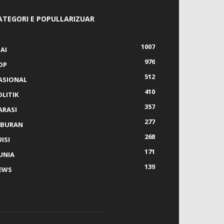
ATEGORI E POPULLARIZUAR
1007
AI
976
OP
512
ASIONAL
410
OLITIK
357
ARASI
277
IBURAN
268
ISI
171
UNIA
139
EWS