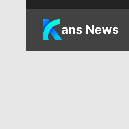
KANS
News