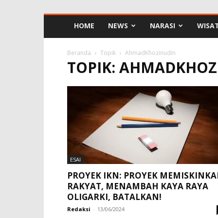
HOME
NEWS
NARASI
WISA
Beranda
Topik
AhmadKhozinudin
TOPIK: AHMADKHOZ
ESAI
PROYEK IKN: PROYEK MEMISKINK
RAKYAT, MENAMBAH KAYA RAYA
OLIGARKI, BATALKAN!
Redaksi
-
13/06/2024