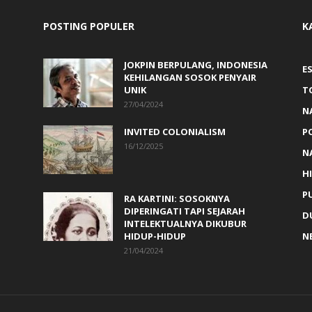
POSTING POPULER
K
JOKPIN BERPULANG, INDONESIA
ES
KEHILANGAN SOSOK PENYAIR
UNIK
T
27/04/2024
N
INVITED COLONIALISM
P
16/12/2025
N
H
PU
RA KARTINI: SOSOKNYA
DIPERINGATI TAPI SEJARAH
D
INTELEKTUALNYA DIKUBUR
HIDUP-HIDUP
N
21/04/2024