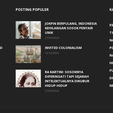
POSTING POPULER
K
JOKPIN BERPULANG, INDONESIA
ES
KEHILANGAN SOSOK PENYAIR
UNIK
T
27/04/2024
N
ED
INVITED COLONIALISM
P
16/12/2025
N
H
PU
RA KARTINI: SOSOKNYA
DIPERINGATI TAPI SEJARAH
D
INTELEKTUALNYA DIKUBUR
HIDUP-HIDUP
N
21/04/2024