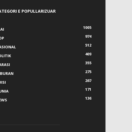
ATEGORI E POPULLARIZUAR
1005
AI
974
OP
512
ASIONAL
409
OLITIK
355
ARASI
275
IBURAN
267
ISI
171
UNIA
136
EWS