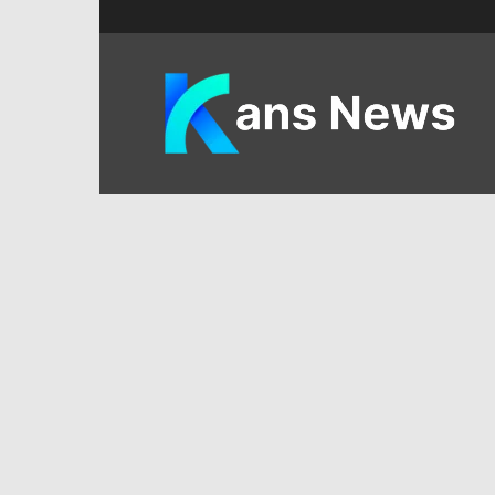
KANS
News