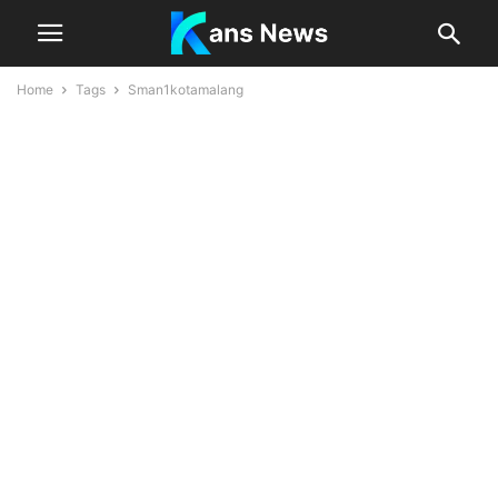
Home
Tags
Sman1kotamalang