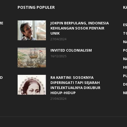
POSTING POPULER
K
ME
JOKPIN BERPULANG, INDONESIA
ES
KEHILANGAN SOSOK PENYAIR
UNIK
T
27/04/2024
N
INVITED COLONIALISM
P
16/12/2025
N
H
PU
ED
RA KARTINI: SOSOKNYA
DIPERINGATI TAPI SEJARAH
D
INTELEKTUALNYA DIKUBUR
HIDUP-HIDUP
N
21/04/2024