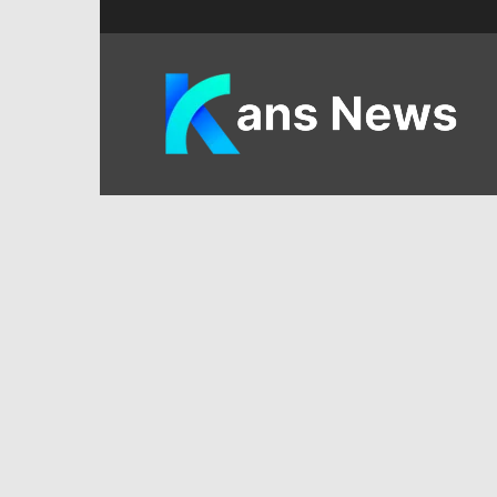
KANS
News