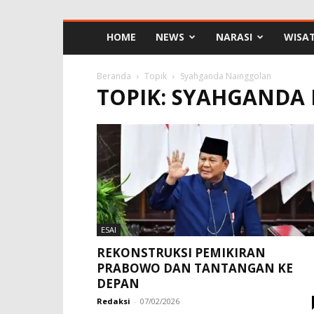
HOME
NEWS
NARASI
WISA
Beranda
Topik
Syahganda Nainggolan
TOPIK: SYAHGANDA
ESAI
REKONSTRUKSI PEMIKIRAN
PRABOWO DAN TANTANGAN KE
DEPAN
Redaksi
-
07/02/2026