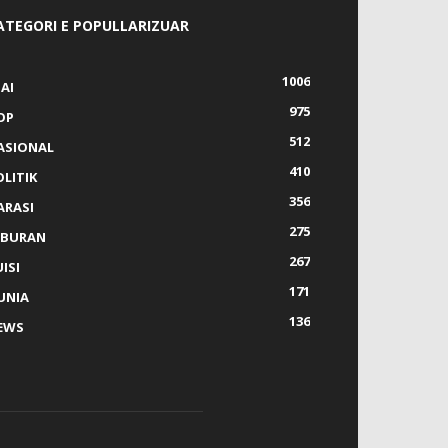
ATEGORI E POPULLARIZUAR
1006
AI
975
OP
512
ASIONAL
410
OLITIK
356
ARASI
275
IBURAN
267
ISI
171
UNIA
136
EWS