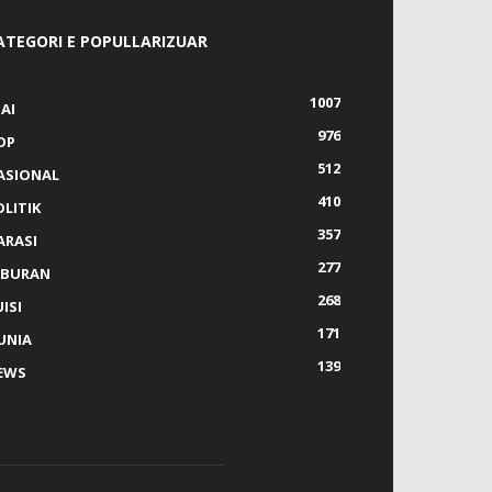
ATEGORI E POPULLARIZUAR
1007
AI
976
OP
512
ASIONAL
410
OLITIK
357
ARASI
277
IBURAN
268
ISI
171
UNIA
139
EWS