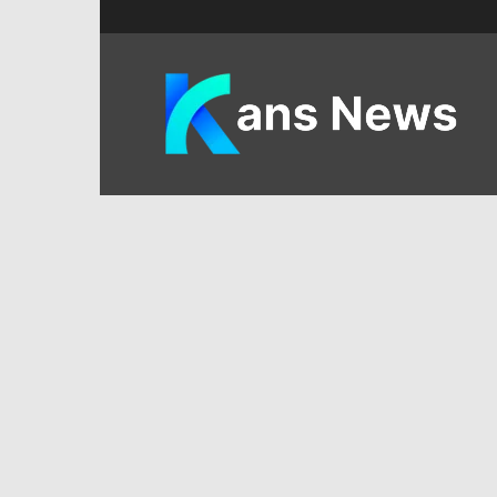
KANS
News