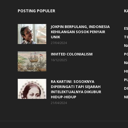
POSTING POPULER
K
JOKPIN BERPULANG, INDONESIA
ES
KEHILANGAN SOSOK PENYAIR
UNIK
T
27/04/2024
N
INVITED COLONIALISM
P
16/12/2025
N
H
PU
RA KARTINI: SOSOKNYA
DIPERINGATI TAPI SEJARAH
D
INTELEKTUALNYA DIKUBUR
HIDUP-HIDUP
N
21/04/2024