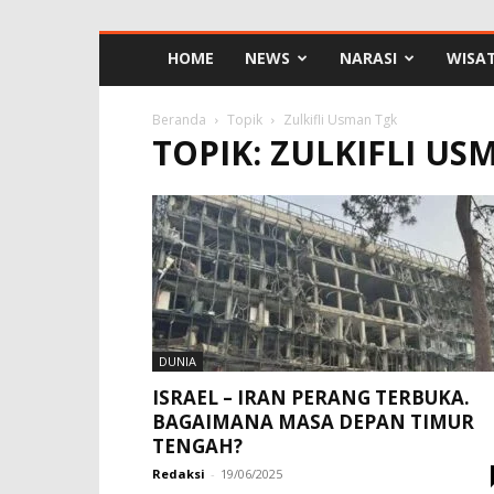
HOME
NEWS
NARASI
WISA
Beranda
Topik
Zulkifli Usman Tgk
TOPIK: ZULKIFLI US
DUNIA
ISRAEL – IRAN PERANG TERBUKA.
BAGAIMANA MASA DEPAN TIMUR
TENGAH?
Redaksi
-
19/06/2025