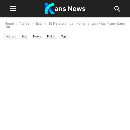
Home
Narasi
Esai
12 Pelajaran dari Kemenangan Mas Pram-Bang
Dul
Narasi
Esai
News
Politik
Top