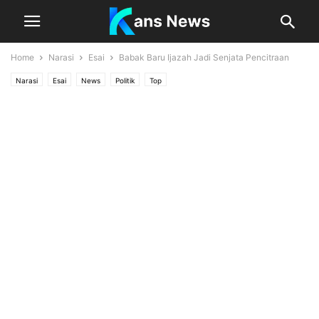
Home
Narasi
Esai
Babak Baru Ijazah Jadi Senjata Pencitraan
Narasi
Esai
News
Politik
Top