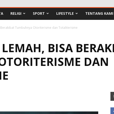
TA
RELIGI
SPORT
LIFESTYLE
TENTANG KAMI
sa Berakibat Tumbuhnya Otoriterisme dan Totaliterisme
Y LEMAH, BISA BERAK
OTORITERISME DAN
ME