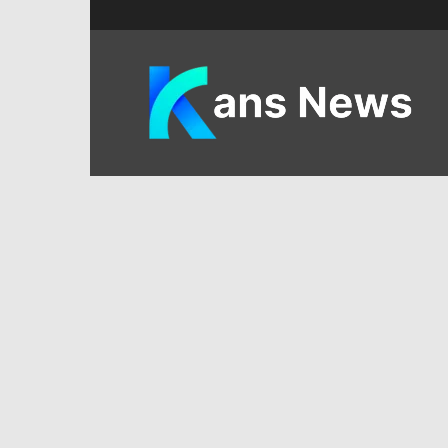
KANS
News