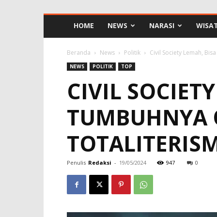
HOME
NEWS
NARASI
WISA
Beranda
News
Politik
Civil Society Lemah, Bi
NEWS
POLITIK
TOP
CIVIL SOCIET
TUMBUHNYA 
TOTALITERIS
Penulis
Redaksi
-
19/05/2024
947
0