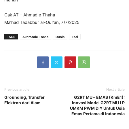
Cak AT – Ahmadie Thaha
Ma’had Tadabbur al-Qur’an, 7/7/2025
TAGS
Akhmadie Thaha
Dunia
Esai
Previous article
Next article
Grounding, Transfer
G2RT MU – EMAS (KmE1):
Elektron dari Alam
Inovasi Model G2RT MU LP
UMKM PWM DIY Untuk Usia
Emas Pertama di Indonesia