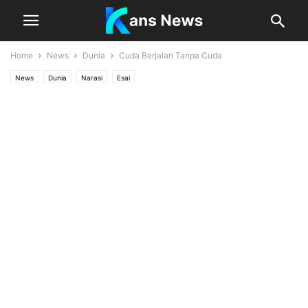
Home
News
Dunia
Cuda Berjalan Tanpa Cuda
News
Dunia
Narasi
Esai