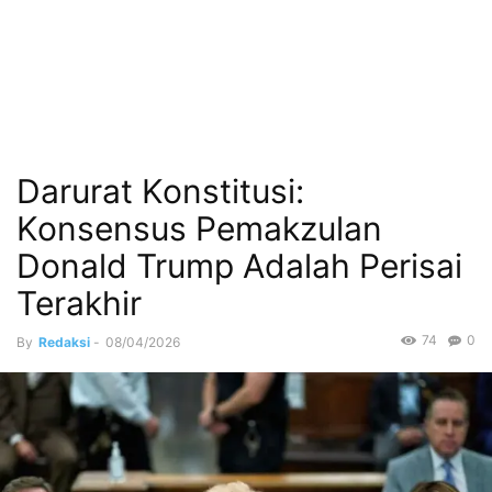
Darurat Konstitusi:
Konsensus Pemakzulan
Donald Trump Adalah Perisai
Terakhir
74
0
By
Redaksi
-
08/04/2026