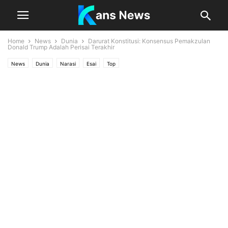
Home
News
Dunia
Darurat Konstitusi: Konsensus Pemakzulan
Donald Trump Adalah Perisai Terakhir
News
Dunia
Narasi
Esai
Top