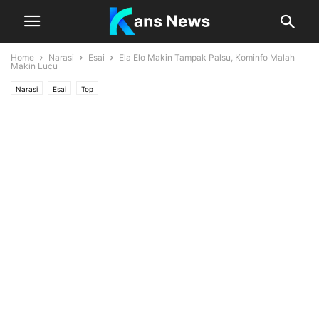
Home
Narasi
Esai
Ela Elo Makin Tampak Palsu, Kominfo Malah
Makin Lucu
Narasi
Esai
Top