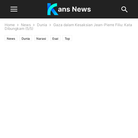
Home
News
Dunia
Gaza dalam Kesaksian Jean-Pierre Filiu: Kata
Dibungkam (5/5)
News
Dunia
Narasi
Esai
Top