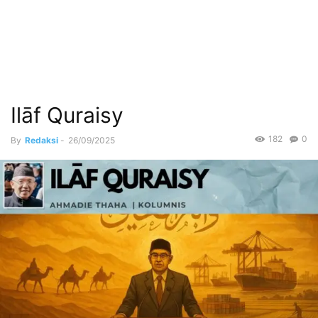
Ilāf Quraisy
182
0
By
Redaksi
-
26/09/2025