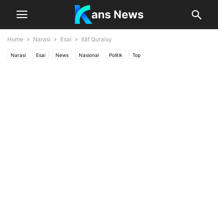
Home
Narasi
Esai
Ilāf Quraisy
Narasi
Esai
News
Nasional
Politik
Top