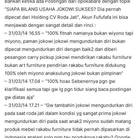
Bahkan ketika ada Postingan dari opokabare dengan topik
“SIAPA BILANG USAHA JOKOWI SUKSES? Dia pernah
dipecat dari Holding CV Roda Jati”, Akun Fufufafa ini bisa
menjawab dengan sangat detail dan rinci :
– 31/03/14 16.55 – “100% fitnah namanya bukan wiyono tapi
miyono, paman jokowi jokowi mengundurkan diri bukan
dipecat mengundurkan diri dengan baik2 dan diberi
pesangon carry pickup jokowi mendirikan rakabu furniture
bukan art furniture pendirian rakabu furniture didukung
100% oleh miyono anaksulung jokowi bukan pimpinan”
– 31/03/14 17.04 – “100% hoax Sebenernya pgn gw
klarifikasi semua tapi gw lg pgn tidur siang baca postingan
gw diatas aja”
– 31/03/14 17.21 – “Gw tambahin jokowi mengundurkan diri
pada saat roda jati dalam kondisi yg sangat prima jokowi
mengundurkan diri pada saat anak2 miyono sudah matang
produk mebel rakabu furniture tidak pernah dipasarkan di
indonesia apalagi solo pgn tau produknya rakabu? Google