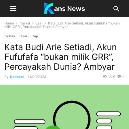
Home
Narasi
Esai
Kata Budi Arie Setiadi, Akun Fufufafa “bukan
milik GRR”, Percayakah Dunia? Ambyar
Narasi
Esai
Top
Kata Budi Arie Setiadi, Akun
Fufufafa “bukan milik GRR”,
Percayakah Dunia? Ambyar
509
0
By
Redaksi
-
11/09/2024