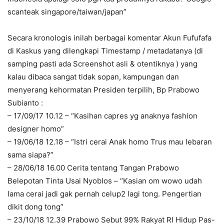
scanteak singapore/taiwan/japan”
Secara kronologis inilah berbagai komentar Akun Fufufafa
di Kaskus yang dilengkapi Timestamp / metadatanya (di
samping pasti ada Screenshot asli & otentiknya ) yang
kalau dibaca sangat tidak sopan, kampungan dan
menyerang kehormatan Presiden terpilih, Bp Prabowo
Subianto :
– 17/09/17 10.12 – “Kasihan capres yg anaknya fashion
designer homo”
– 19/06/18 12.18 – “Istri cerai Anak homo Trus mau lebaran
sama siapa?”
– 28/06/18 16.00 Cerita tentang Tangan Prabowo
Belepotan Tinta Usai Nyoblos – “Kasian om wowo udah
lama cerai jadi gak pernah celup2 lagi tong. Pengertian
dikit dong tong”
– 23/10/18 12.39 Prabowo Sebut 99% Rakyat RI Hidup Pas-