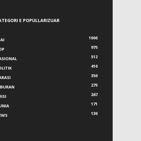
ATEGORI E POPULLARIZUAR
1006
AI
975
OP
512
ASIONAL
410
OLITIK
356
ARASI
275
IBURAN
267
ISI
171
UNIA
136
EWS