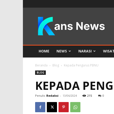
KANS
News
HOME
NEWS
NARASI
WISA
Beranda
Blog
Kepada Pengurus PBNU
BLOG
KEPADA PEN
Penulis
Redaksi
-
13/06/2024
215
0