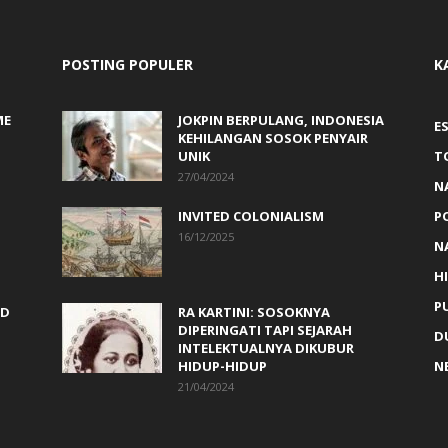
POSTING POPULER
K
ME
JOKPIN BERPULANG, INDONESIA
ES
KEHILANGAN SOSOK PENYAIR
UNIK
T
27/04/2024
N
INVITED COLONIALISM
P
16/12/2025
N
H
PU
ED
RA KARTINI: SOSOKNYA
DIPERINGATI TAPI SEJARAH
D
INTELEKTUALNYA DIKUBUR
HIDUP-HIDUP
N
21/04/2024