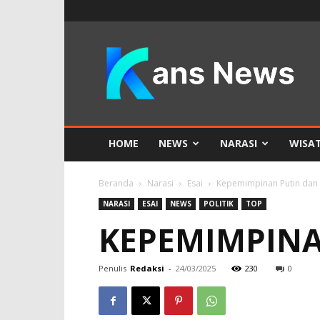
KANS
News
HOME
NEWS
NARASI
WISA
Beranda
Narasi
Esai
Kepemimpinan Putin dan
NARASI
ESAI
NEWS
POLITIK
TOP
KEPEMIMPIN
Penulis
Redaksi
-
24/03/2025
230
0