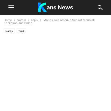
Home
Narasi
Tajuk
Mahasiswa Amerika Serikat Menolak
Kebijakan Joe Biden
Narasi
Tajuk