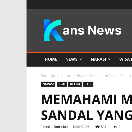
KANS
News
HOME
NEWS
NARASI
WISA
Beranda
Narasi
Esai
Memahami Makna Rezeki 
NARASI
ESAI
RELIGI
TOP
MEMAHAMI MA
SANDAL YAN
Penulis
Redaksi
-
12/02/2025
319
0