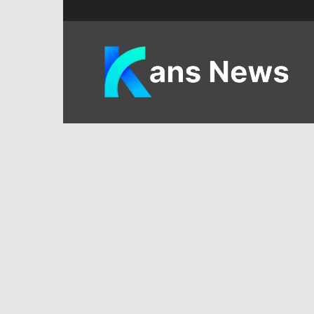
KANS
News