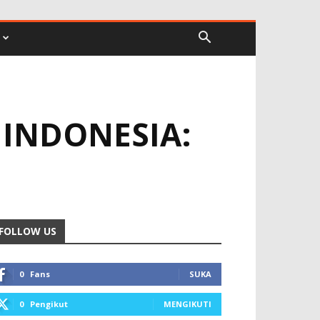
INDONESIA:
FOLLOW US
0
Fans
SUKA
0
Pengikut
MENGIKUTI