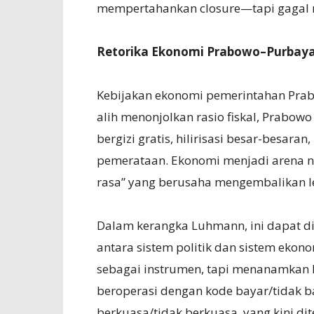
mempertahankan closure—tapi gagal
Retorika Ekonomi Prabowo–Purbaya:
Kebijakan ekonomi pemerintahan Prabo
alih menonjolkan rasio fiskal, Prabow
bergizi gratis, hilirisasi besar-besara
pemerataan. Ekonomi menjadi arena na
rasa” yang berusaha mengembalikan le
Dalam kerangka Luhmann, ini dapat di
antara sistem politik dan sistem ekon
sebagai instrumen, tapi menanamkan k
beroperasi dengan kode bayar/tidak 
berkuasa/tidak berkuasa, yang kini dit