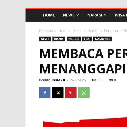
HOME
NEWS
NARASI
WISA
Beranda
News
Bisnis
Membaca Pergeseran Ek
NEWS
BISNIS
NARASI
ESAI
NASIONAL
MEMBACA PER
MENANGGAPI
Penulis
Redaksi
-
09/10/2025
180
0