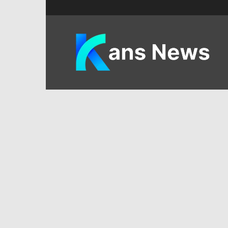
KANS
News