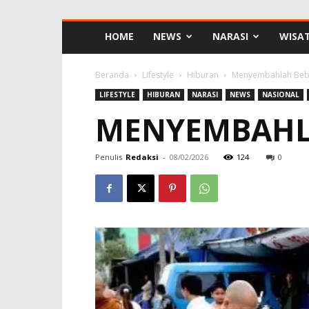
HOME
NEWS
NARASI
WISA
Beranda
Lifestyle
Hiburan
Menyembahlah Beb
LIFESTYLE
HIBURAN
NARASI
NEWS
NASIONAL
MENYEMBAHL
Penulis
Redaksi
-
08/02/2026
124
0