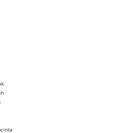
ak
uh
t
cinta