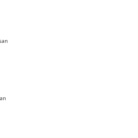
san
han