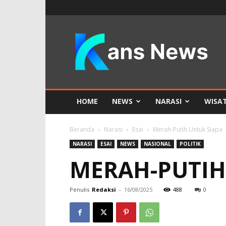
KANS
News
HOME
NEWS
NARASI
WISA
Beranda
Narasi
Esai
Merah-Putih Untuk Siapa
NARASI
ESAI
NEWS
NASIONAL
POLITIK
MERAH-PUTIH
Penulis
Redaksi
-
16/08/2025
488
0