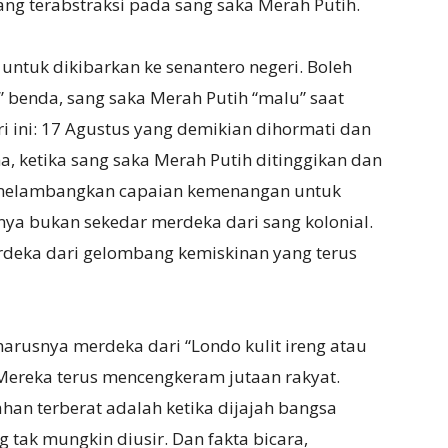
 yang terabstraksi pada sang saka Merah Putih.
a untuk dikibarkan ke senantero negeri. Boleh
a” benda, sang saka Merah Putih “malu” saat
eri ini: 17 Agustus yang demikian dihormati dan
, ketika sang saka Merah Putih ditinggikan dan
a melambangkan capaian kemenangan untuk
nya bukan sekedar merdeka dari sang kolonial.
erdeka dari gelombang kemiskinan yang terus
harusnya merdeka dari “Londo kulit ireng atau
 Mereka terus mencengkeram jutaan rakyat.
han terberat adalah ketika dijajah bangsa
g tak mungkin diusir. Dan fakta bicara,