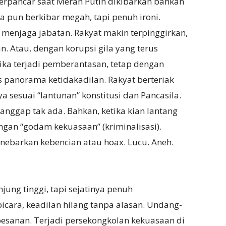
terpancar saat Merah Putih dikibarkan bahkan
 pun berkibar megah, tapi penuh ironi.
k menjaga jabatan. Rakyat makin terpinggirkan,
. Atau, dengan korupsi gila yang terus
ika terjadi pemberantasan, tetap dengan
as panorama ketidakadilan. Rakyat berteriak
a sesuai “lantunan” konstitusi dan Pancasila.
anggap tak ada. Bahkan, ketika kian lantang
ngan “godam kekuasaan” (kriminalisasi).
ebarkan kebencian atau hoax. Lucu. Aneh.
njung tinggi, tapi sejatinya penuh
icara, keadilan hilang tanpa alasan. Undang-
sanan. Terjadi persekongkolan kekuasaan di