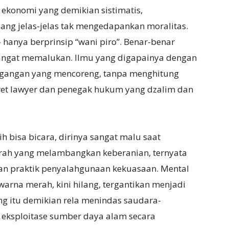
 ekonomi yang demikian sistimatis,
ng jelas-jelas tak mengedapankan moralitas.
 hanya berprinsip “wani piro”. Benar-benar
 sangat memalukan. Ilmu yang digapainya dengan
agangan yang mencoreng, tanpa menghitung
otret lawyer dan penegak hukum yang dzalim dan
h bisa bicara, dirinya sangat malu saat
erah yang melambangkan keberanian, ternyata
dan praktik penyalahgunaan kekuasaan. Mental
arna merah, kini hilang, tergantikan menjadi
g itu demikian rela menindas saudara-
i eksploitase sumber daya alam secara