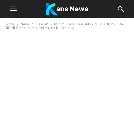
Home
News
Daerah
Minim Sosialisasi SNBP di SLB, Komunitas
DISINI Soroti Hambatan Akses Kuliah bagi...