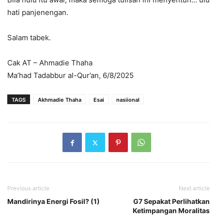
hati panjenengan.
Salam tabek.
Cak AT – Ahmadie Thaha
Ma’had Tadabbur al-Qur’an, 6/8/2025
TAGS
Akhmadie Thaha
Esai
nasiional
Previous article
Next article
Mandirinya Energi Fosil? (1)
G7 Sepakat Perlihatkan
Ketimpangan Moralitas