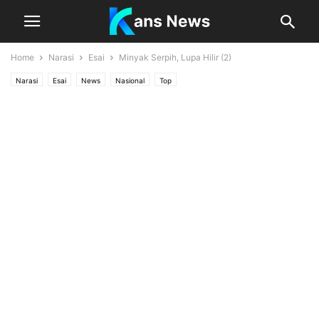
Home
Narasi
Esai
Minyak Serpih, Lupa Hilir (2)
Narasi
Esai
News
Nasional
Top