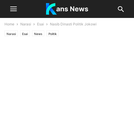
Home
Narasi
Esai
Nasib Dinasti Politik Jokowi
Narasi
Esai
News
Politik