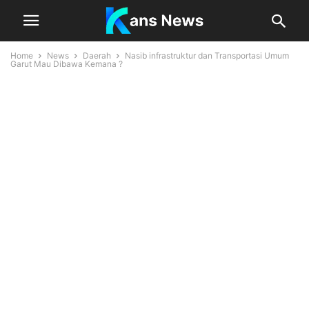
Home
News
Daerah
Nasib infrastruktur dan Transportasi Umum
Garut Mau Dibawa Kemana ?