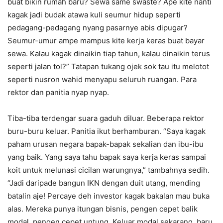
buat bikin rumah baru? Sewa same swaste? Ape kite nanti
kagak jadi budak atawa kuli seumur hidup seperti
pedagang-pedagang nyang pasarnye abis dipugar?
Seumur-umur ampe mampus kite kerja keras buat bayar
sewa. Kalau kagak dinaikin tiap tahun, kalau dinaikin terus
seperti jalan tol?” Tatapan tukang ojek sok tau itu melotot
seperti nusron wahid menyapu seluruh ruangan. Para
rektor dan panitia nyap nyap.
Tiba-tiba terdengar suara gaduh diluar. Beberapa rektor
buru-buru keluar. Panitia ikut berhamburan. “Saya kagak
paham urusan negara bapak-bapak sekalian dan ibu-ibu
yang baik. Yang saya tahu bapak saya kerja keras sampai
koit untuk melunasi cicilan warungnya,” tambahnya sedih.
“Jadi daripade bangun IKN dengan duit utang, mending
batalin aje! Percaye deh investor kagak bakalan mau buka
alas. Mereka punya itungan bisnis, pengen cepet balik
modal, pengen cepet untung. Keluar modal sekarang, baru