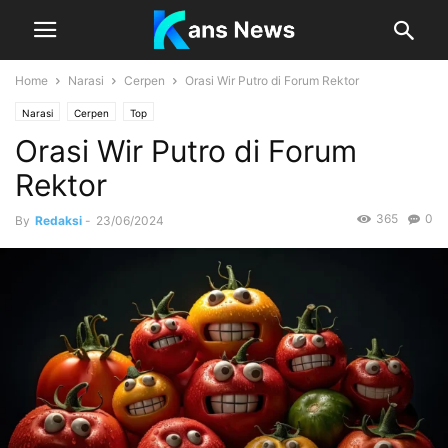
Home
Narasi
Cerpen
Orasi Wir Putro di Forum Rektor
Narasi
Cerpen
Top
Orasi Wir Putro di Forum
Rektor
365
0
By
Redaksi
-
23/06/2024