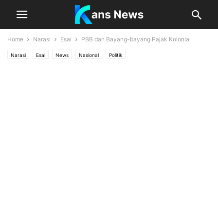
Home
Narasi
Esai
PBB dan Bayang-bayang Pajak Kolonial
Narasi
Esai
News
Nasional
Politik