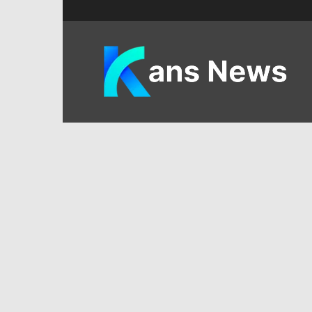
KANS
News