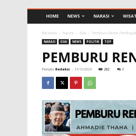
HOME
NEWS
NARASI
WISA
Beranda
Narasi
Esai
Pemburu Rente Pembaja
NARASI
ESAI
NEWS
POLITIK
TOP
PEMBURU REN
Penulis
Redaksi
-
31/12/2024
282
0