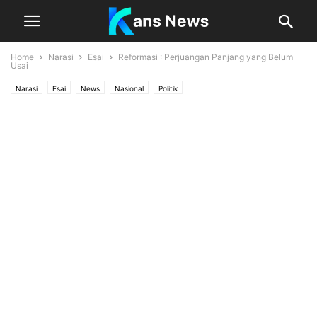
Home
Narasi
Esai
Reformasi : Perjuangan Panjang yang Belum
Usai
Narasi
Esai
News
Nasional
Politik