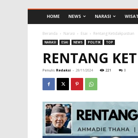
HOME
NEWS
NARASI
WISA
Beranda
Narasi
Esai
Rentang Ketidakpastian
NARASI
ESAI
NEWS
POLITIK
TOP
RENTANG KET
Penulis
Redaksi
-
28/11/2024
221
0