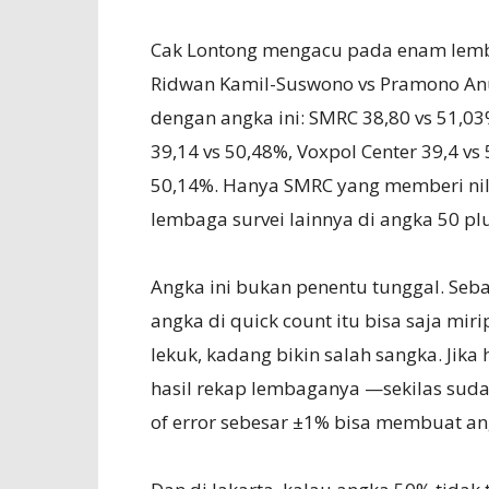
Cak Lontong mengacu pada enam lemb
Ridwan Kamil-Suswono vs Pramono An
dengan angka ini: SMRC 38,80 vs 51,03%
39,14 vs 50,48%, Voxpol Center 39,4 vs 
50,14%. Hanya SMRC yang memberi nil
lembaga survei lainnya di angka 50 plu
Angka ini bukan penentu tunggal. Seba
angka di quick count itu bisa saja miri
lekuk, kadang bikin salah sangka. Jika
hasil rekap lembaganya —sekilas sud
of error sebesar ±1% bisa membuat ang