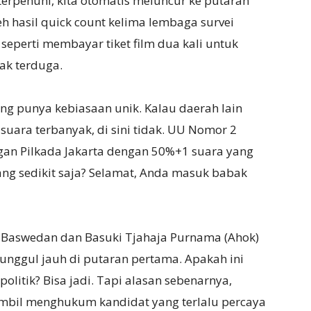
 terpenuhi, kita otomatis meluncur ke putaran
eh hasil quick count kelima lembaga survei
 seperti membayar tiket film dua kali untuk
tak terduga.
ng punya kebiasaan unik. Kalau daerah lain
ara terbanyak, di sini tidak. UU Nomor 2
an Pilkada Jakarta dengan 50%+1 suara yang
ng sedikit saja? Selamat, Anda masuk babak
ies Baswedan dan Basuki Tjahaja Purnama (Ahok)
unggul jauh di putaran pertama. Apakah ini
olitik? Bisa jadi. Tapi alasan sebenarnya,
ambil menghukum kandidat yang terlalu percaya