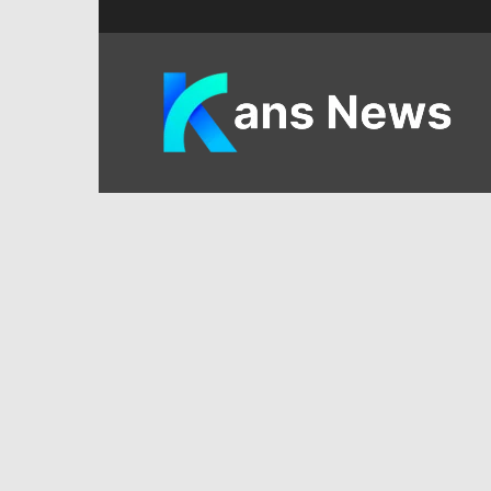
KANS
News