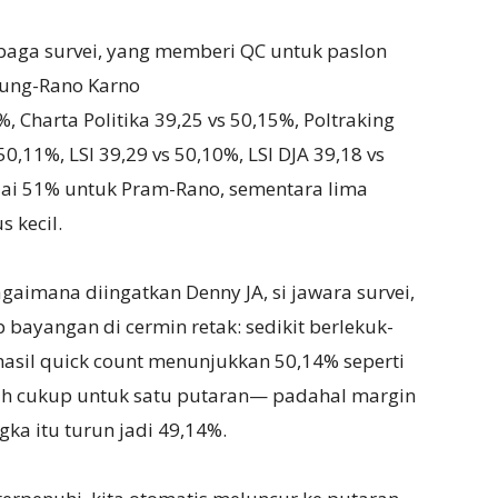
aga survei, yang memberi QC untuk paslon
ung-Rano Karno
, Charta Politika 39,25 vs 50,15%, Poltraking
50,11%, LSI 39,29 vs 50,10%, LSI DJA 39,18 vs
ai 51% untuk Pram-Rano, sementara lima
s kecil.
gaimana diingatkan Denny JA, si jawara survei,
p bayangan di cermin retak: sedikit berlekuk-
 hasil quick count menunjukkan 50,14% seperti
ah cukup untuk satu putaran— padahal margin
ka itu turun jadi 49,14%.