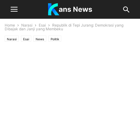
Home
Narasi
Esai
Republik di Tepi Jurang: Demokrasi yang
Dibajak dan Janji yang Membeku
Narasi
Esai
News
Politik