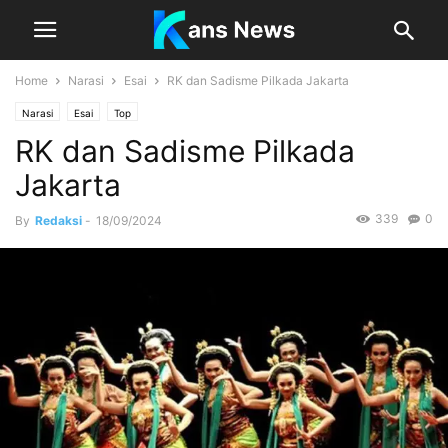
Home
Narasi
Esai
RK dan Sadisme Pilkada Jakarta
Narasi
Esai
Top
RK dan Sadisme Pilkada
Jakarta
339
0
By
Redaksi
-
18/09/2024