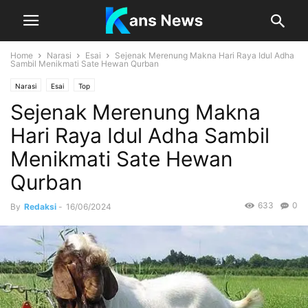
Home
Narasi
Esai
Sejenak Merenung Makna Hari Raya Idul Adha
Sambil Menikmati Sate Hewan Qurban
Narasi
Esai
Top
Sejenak Merenung Makna
Hari Raya Idul Adha Sambil
Menikmati Sate Hewan
Qurban
633
0
By
Redaksi
-
16/06/2024