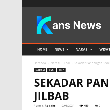
KANS
News
HOME
NEWS
NARASI
WISA
Beranda
Narasi
Esai
Sekadar Pandangan Seder
NARASI
ESAI
TOP
SEKADAR PA
JILBAB
Penulis
Redaksi
-
17/08/2024
689
0