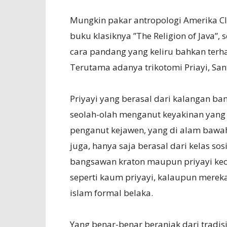
Mungkin pakar antropologi Amerika Cli
buku klasiknya ”The Religion of Java”
cara pandang yang keliru bahkan terha
Terutama adanya trikotomi Priayi, San
Priyayi yang berasal dari kalangan ba
seolah-olah menganut keyakinan yang 
penganut kejawen, yang di alam bawah 
juga, hanya saja berasal dari kelas so
bangsawan kraton maupun priyayi keci
seperti kaum priyayi, kalaupun mereka
islam formal belaka.
Yang benar-benar beranjak dari tradis