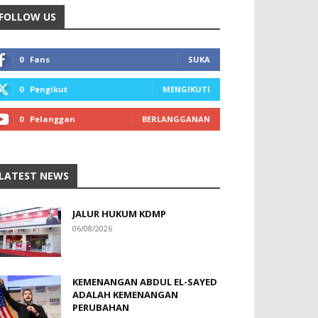
FOLLOW US
0
Fans
SUKA
0
Pengikut
MENGIKUTI
0
Pelanggan
BERLANGGANAN
LATEST NEWS
JALUR HUKUM KDMP
06/08/2026
KEMENANGAN ABDUL EL-SAYED
ADALAH KEMENANGAN
PERUBAHAN