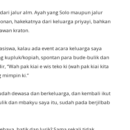
 dari jalur alm. Ayah yang Solo maupun jalur
onan, hakekatnya dari keluarga priyayi, bahkan
awan kraton.
siswa, kalau ada event acara keluarga saya
ng kupluk/kopiah, spontan para bude-bulik dan
, “Wah pak kiai e wis teko ki (wah pak kiai kita
g mimpin ki.”
udah dewasa dan berkeluarga, dan kembali ikut
ulik dan mbakyu saya itu, sudah pada berjilbab
baya, batik dan lurik? Sama sekali tidak.