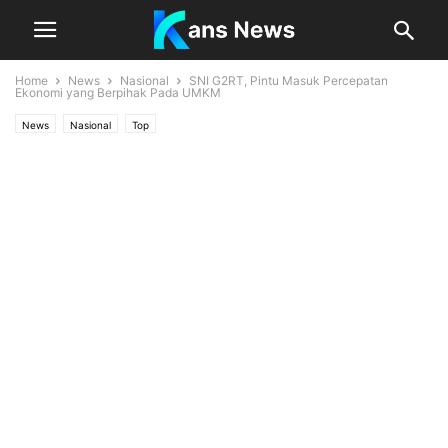
Home
News
Nasional
SNI G2RT, Pintu Masuk Percepatan
Ekonomi yang Berpihak Pada UMKM
News
Nasional
Top