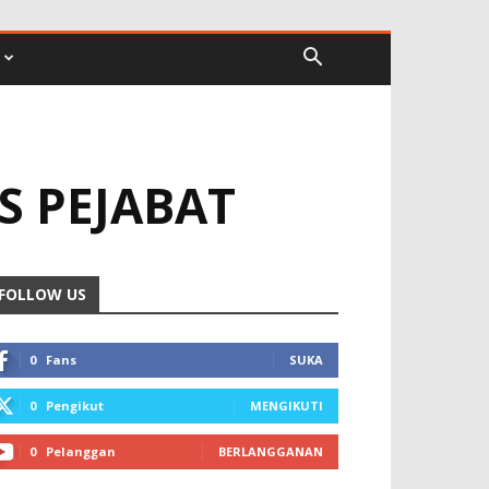
S PEJABAT
FOLLOW US
0
Fans
SUKA
0
Pengikut
MENGIKUTI
0
Pelanggan
BERLANGGANAN