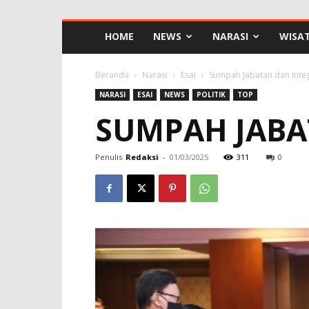
HOME
NEWS
NARASI
WISA
Beranda
Narasi
Esai
Sumpah Jabatan dan Integ
NARASI
ESAI
NEWS
POLITIK
TOP
SUMPAH JABA
Penulis
Redaksi
-
01/03/2025
311
0