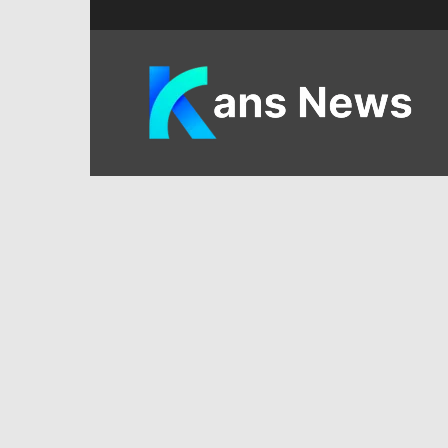
KANS
News