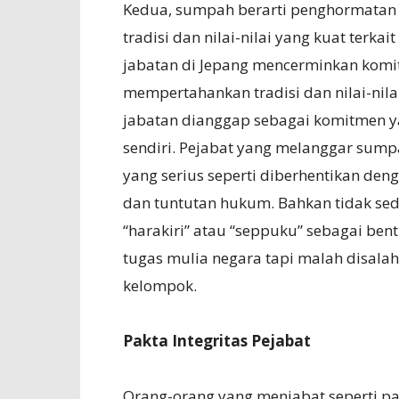
Kedua, sumpah berarti penghormatan te
tradisi dan nilai-nilai yang kuat ter
jabatan di Jepang mencerminkan kom
mempertahankan tradisi dan nilai-nilai
jabatan dianggap sebagai komitmen y
sendiri. Pejabat yang melanggar sum
yang serius seperti diberhentikan den
dan tuntutan hukum. Bahkan tidak se
“harakiri” atau “seppuku” sebagai be
tugas mulia negara tapi malah disala
kelompok.
Pakta Integritas Pejabat
Orang-orang yang menjabat seperti p