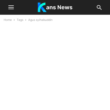
Home
Tags
Agus syihabuddin