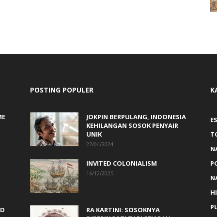
POSTING POPULER
K
ME
JOKPIN BERPULANG, INDONESIA
ES
KEHILANGAN SOSOK PENYAIR
UNIK
T
27/04/2024
N
INVITED COLONIALISM
P
16/12/2025
N
H
PU
ED
RA KARTINI: SOSOKNYA