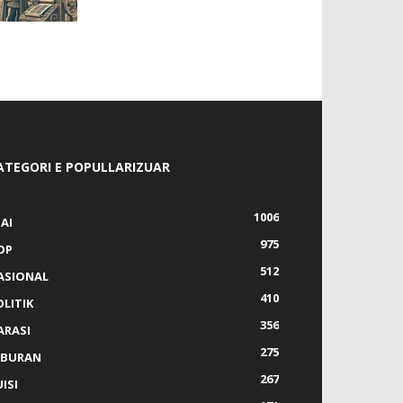
ATEGORI E POPULLARIZUAR
1006
AI
975
OP
512
ASIONAL
410
OLITIK
356
ARASI
275
IBURAN
267
ISI