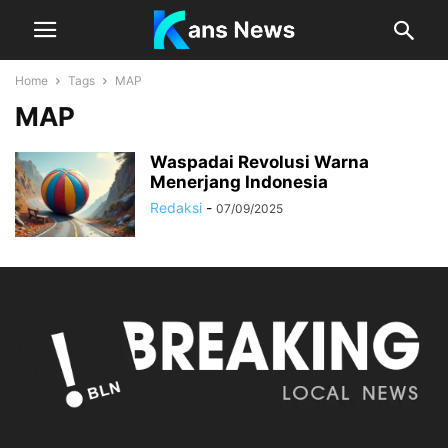
Home
Tags
MAP
MAP
Waspadai Revolusi Warna
Menerjang Indonesia
Redaksi
-
07/09/2025