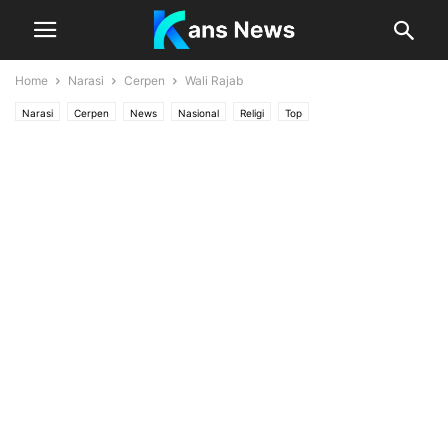
Home
Narasi
Cerpen
Wali Rajab
Narasi
Cerpen
News
Nasional
Religi
Top