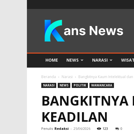
KANS
News
HOME
NEWS
NARASI
WISA
Beranda
Narasi
Bangkitnya Kaum Intelektual dan
NARASI
NEWS
POLITIK
WAWANCARA
BANGKITNYA 
KEADILAN
Penulis
Redaksi
-
25/06/2026
123
0