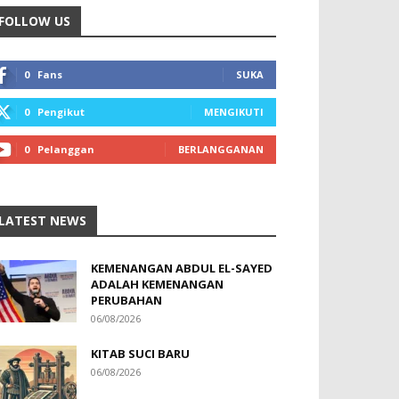
FOLLOW US
0
Fans
SUKA
0
Pengikut
MENGIKUTI
0
Pelanggan
BERLANGGANAN
LATEST NEWS
KEMENANGAN ABDUL EL-SAYED
ADALAH KEMENANGAN
PERUBAHAN
06/08/2026
KITAB SUCI BARU
06/08/2026