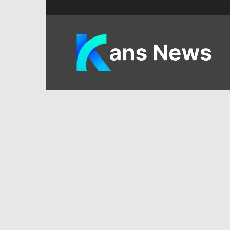
KANS
News