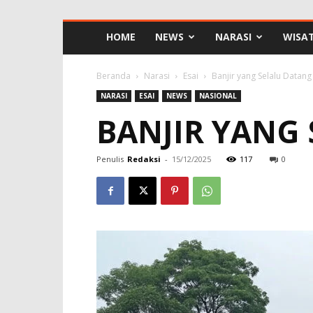
HOME
NEWS
NARASI
WISA
Beranda
Narasi
Esai
Banjir yang Selalu Datan
NARASI
ESAI
NEWS
NASIONAL
BANJIR YANG
Penulis
Redaksi
-
15/12/2025
117
0