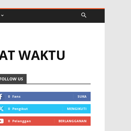
PAT WAKTU
FOLLOW US
0
Fans
SUKA
0
Pengikut
MENGIKUTI
0
Pelanggan
BERLANGGANAN