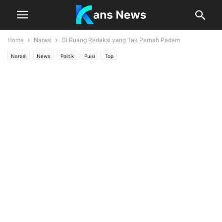
Home
Narasi
Di Ruang Redaksi yang Tak Pernah Padam
Narasi
News
Politik
Puisi
Top