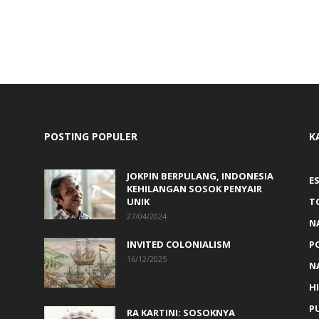
POSTING POPULER
K
JOKPIN BERPULANG, INDONESIA
ES
KEHILANGAN SOSOK PENYAIR
UNIK
T
27/04/2024
N
INVITED COLONIALISM
P
16/12/2025
N
H
PU
RA KARTINI: SOSOKNYA