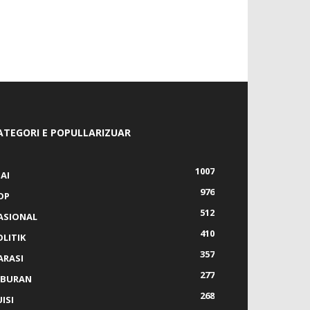
ATEGORI E POPULLARIZUAR
1007
AI
976
OP
512
ASIONAL
410
OLITIK
357
ARASI
277
IBURAN
268
ISI