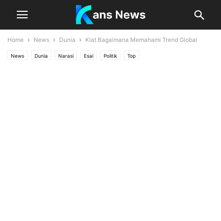
Home
News
Dunia
Kiat Bagaimana Memahami Trend Global
News
Dunia
Narasi
Esai
Politik
Top