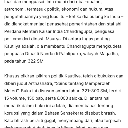
luas dan menguasai ilmu mulai dari obat-obatan,
astronomi, termasuk politik, ekonomi dan hukum. Atas
pengetahuannya yang luas itu – ketika dia pulang ke India –
dia diangkat menjadi penasehat pemerintahan dan staf ahli
Perdana Menteri Kaisar India Chandragupta, penguasa
pertama dari dinasti Maurya. Di antara tugas penting
Kautilya adalah, dia membantu Chandragupta mengkudeta
penguasa Dinasti Nanda di Pataliputra, wilayah Magadha,
pada tahun 322 SM.
Khusus pikiran-pikiran politik Kautilya, telah dibukukan dan
diberi judul Arthashatra, “Sains tentang Memperoleh
Materi”. Buku ini disusun antara tahun 321-300 SM, terdiri
15 volume, 150 bab, serta 6.000 saloka. Di antara hal
menarik dalam buku ini adalah, dia membahas tentang
korupsi yang dalam Bahasa Sansekerta disebut bhrash.
Kata bhrash berarti gagal; menyimpang dari; atau terpisah
dari; tercerabut dari; busuk; hilang; jahat; ganas dan