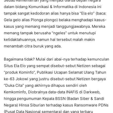
Sebab Kementerian yang menjadi Garda depan negara
dalam bidang Komunikasi & Informatika di Indonesia ini
tampak sangat kedodoran alias hanya bisa “Ela elo” (baca:
Gela gelo alias Plonga plongo) belaka menghadapi kasus-
kasus yang memang menjadi tanggungjawabnya. Mereka
memang tampak berusaha “ngeles” untuk menutupi
ketidaktahuannya, namun hal tersebut malah makin
menambah citra buruk yang ada.
Bagaimana tidak? Mulai dari abai-nya terhadap kemunculan
Situs Ela Elo yang sempat disebut-sebut Netizen sebagai
“produk Kominfo”, Publikasi Ucapan Selamat Ulang Tahun
ke-63 Jokowi yang justru disebut-sebut Netizen bergaya
“Duka Cita” yang akhirnya dihapus sendiri oleh
Kemkominfo, Diobralnya data-data INAFIS di Darkweb,
hingga pengumuman Kepala BSSN (Badan Siber & Sandi
Negara) Hinsa Siburian terhadap kasus Ransomware PDNs
(Pusat Data Nasional sementara) dan yang terbaru