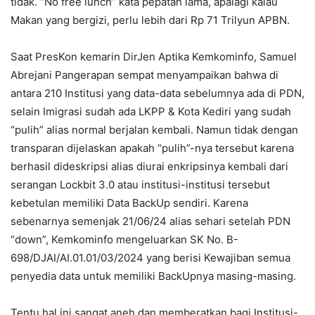
tidak. “No free lunch” kata pepatah lama, apalagi kalau
Makan yang bergizi, perlu lebih dari Rp 71 Trilyun APBN.
Saat PresKon kemarin DirJen Aptika Kemkominfo, Samuel
Abrejani Pangerapan sempat menyampaikan bahwa di
antara 210 Institusi yang data-data sebelumnya ada di PDN,
selain Imigrasi sudah ada LKPP & Kota Kediri yang sudah
“pulih” alias normal berjalan kembali. Namun tidak dengan
transparan dijelaskan apakah “pulih”-nya tersebut karena
berhasil dideskripsi alias diurai enkripsinya kembali dari
serangan Lockbit 3.0 atau institusi-institusi tersebut
kebetulan memiliki Data BackUp sendiri. Karena
sebenarnya semenjak 21/06/24 alias sehari setelah PDN
“down”, Kemkominfo mengeluarkan SK No. B-
698/DJAI/AI.01.01/03/2024 yang berisi Kewajiban semua
penyedia data untuk memiliki BackUpnya masing-masing.
Tentu hal ini sangat aneh dan memberatkan bagi Institusi-