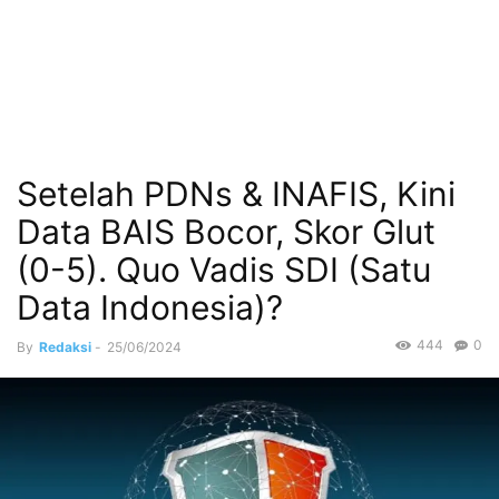
Setelah PDNs & INAFIS, Kini
Data BAIS Bocor, Skor Glut
(0-5). Quo Vadis SDI (Satu
Data Indonesia)?
444
0
By
Redaksi
-
25/06/2024