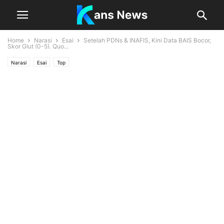
Home
Narasi
Esai
Setelah PDNs & INAFIS, Kini Data BAIS Bocor,
Skor Glut (0-5). Quo...
Narasi
Esai
Top