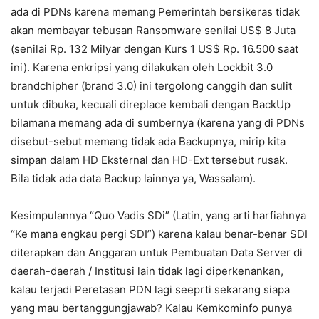
ada di PDNs karena memang Pemerintah bersikeras tidak
akan membayar tebusan Ransomware senilai US$ 8 Juta
(senilai Rp. 132 Milyar dengan Kurs 1 US$ Rp. 16.500 saat
ini). Karena enkripsi yang dilakukan oleh Lockbit 3.0
brandchipher (brand 3.0) ini tergolong canggih dan sulit
untuk dibuka, kecuali direplace kembali dengan BackUp
bilamana memang ada di sumbernya (karena yang di PDNs
disebut-sebut memang tidak ada Backupnya, mirip kita
simpan dalam HD Eksternal dan HD-Ext tersebut rusak.
Bila tidak ada data Backup lainnya ya, Wassalam).
Kesimpulannya “Quo Vadis SDi” (Latin, yang arti harfiahnya
“Ke mana engkau pergi SDI”) karena kalau benar-benar SDI
diterapkan dan Anggaran untuk Pembuatan Data Server di
daerah-daerah / Institusi lain tidak lagi diperkenankan,
kalau terjadi Peretasan PDN lagi seeprti sekarang siapa
yang mau bertanggungjawab? Kalau Kemkominfo punya