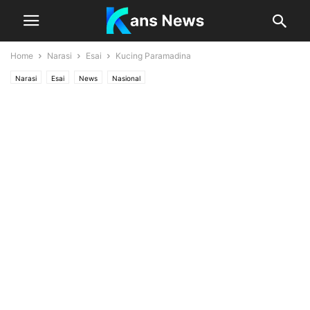
Home
Narasi
Esai
Kucing Paramadina
Narasi
Esai
News
Nasional