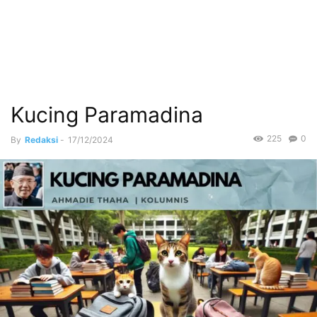
Kucing Paramadina
225
0
By
Redaksi
-
17/12/2024