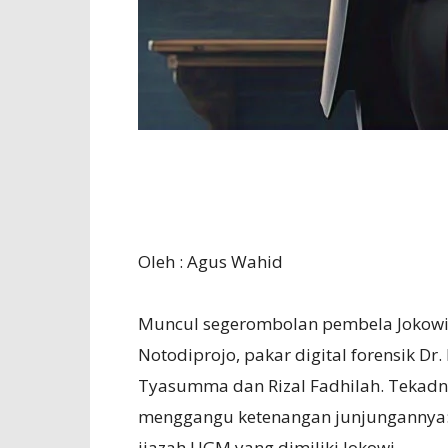
Oleh : Agus Wahid
Muncul segerombolan pembela Jokowi.
Notodiprojo, pakar digital forensik Dr. 
Tyasumma dan Rizal Fadhilah. Tekadnya
menggangu ketenangan junjungannya: 
ijazah UGM yang dimiliki Jokowi.