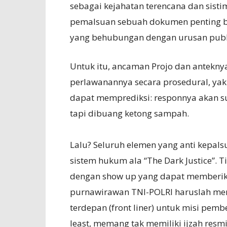
sebagai kejahatan terencana dan sist
pemalsuan sebuah dokumen penting ba
yang behubungan dengan urusan publi
Untuk itu, ancaman Projo dan anteknya
perlawanannya secara prosedural, yakn
dapat memprediksi: responnya akan su
tapi dibuang ketong sampah.
Lalu? Seluruh elemen yang anti kepals
sistem hukum ala “The Dark Justice”.
dengan show up yang dapat memberikan
purnawirawan TNI-POLRI haruslah mem
terdepan (front liner) untuk misi pemb
least, memang tak memiliki ijzah resmi 