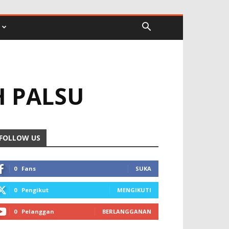
H PALSU
FOLLOW US
0
Fans
SUKA
0
Pengikut
MENGIKUTI
0
Pelanggan
BERLANGGANAN