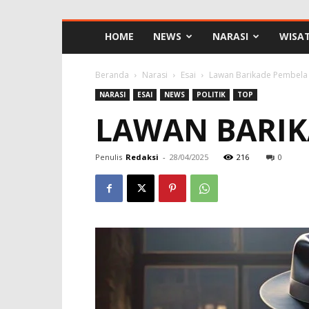
HOME
NEWS
NARASI
WISA
Beranda
Narasi
Esai
Lawan Barikade Pembela 
NARASI
ESAI
NEWS
POLITIK
TOP
LAWAN BARIK
Penulis
Redaksi
-
28/04/2025
216
0