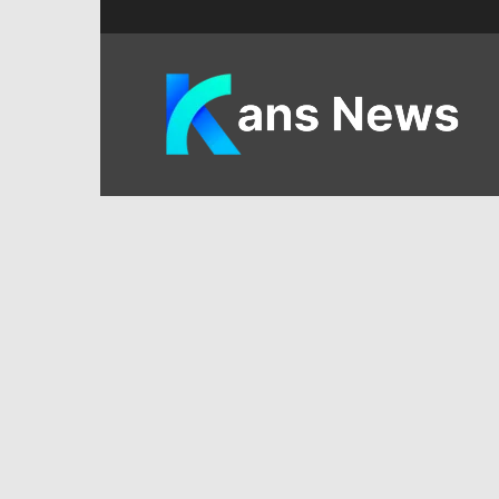
KANS
News