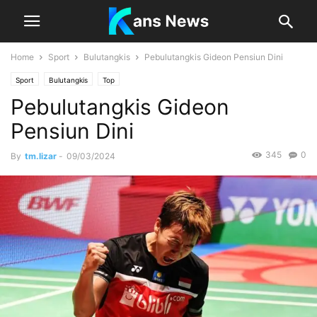
Home
Sport
Bulutangkis
Pebulutangkis Gideon Pensiun Dini
Sport
Bulutangkis
Top
Pebulutangkis Gideon
Pensiun Dini
345
0
By
tm.lizar
-
09/03/2024