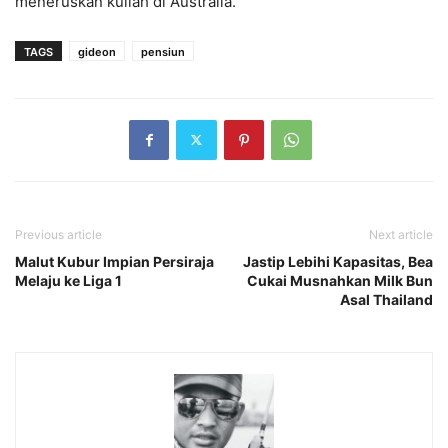
meneruskan kuliah di Australia.
TAGS
gideon
pensiun
Previous article
Next article
Malut Kubur Impian Persiraja
Jastip Lebihi Kapasitas, Bea
Melaju ke Liga 1
Cukai Musnahkan Milk Bun
Asal Thailand